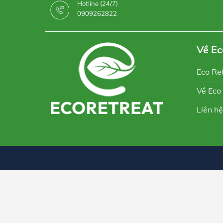
Hotline (24/7)
0909262822
Về Ec
Eco Re
Về Eco
Liên hệ