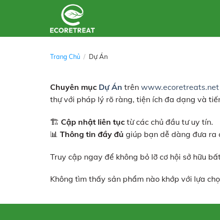
Skip
to
content
Trang Chủ
/
Dự Án
Chuyên mục
Dự Án
trên
www.ecoretreats.net
thự với pháp lý rõ ràng, tiện ích đa dạng và t
🏗
Cập nhật liên tục
từ các chủ đầu tư uy tín.
📊
Thông tin đầy đủ
giúp bạn dễ dàng đưa ra q
Truy cập ngay để không bỏ lỡ cơ hội sở hữu bấ
Không tìm thấy sản phẩm nào khớp với lựa chọ