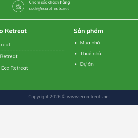
Chăm sóc khách hàng
cskh@ecoretreats.net
o Retreat
Sản phẩm
Mua nhà
treat
Thuê nhà
 Retreat
Dự án
 Eco Retreat
Copyright 2026 ©
www.ecoretreats.net