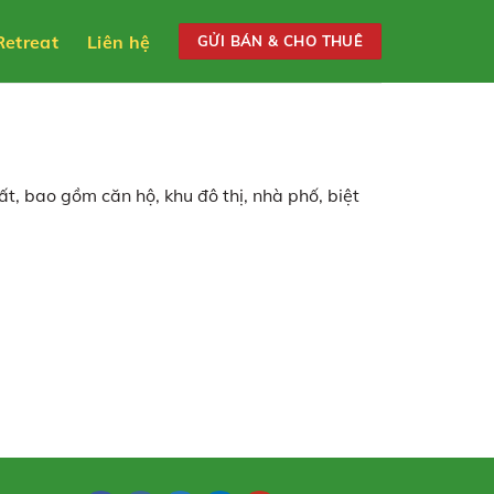
Retreat
Liên hệ
GỬI BÁN & CHO THUÊ
ất, bao gồm căn hộ, khu đô thị, nhà phố, biệt